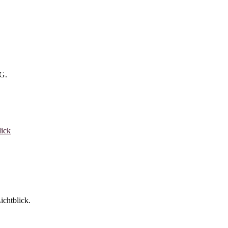
tG.
lick
ichtblick.