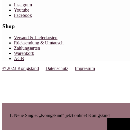
Instagram
Youtube
Facebook
Shop
Versand & Lieferkosten
Rücksendung & Umtausch
Zahlungsarten
Warenkorb
AGB
© 2023 Königskind
|
Datenschutz
|
Impressum
Design by C7 Studio
Neue Single: „Königskind“ jetzt online!
Königskind