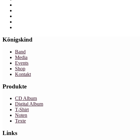
Königskind
Band
Media
Events
Shop
Kontakt
Produkte
CD Album
Digital Album
T-Shirt
Noten
Texte
Links