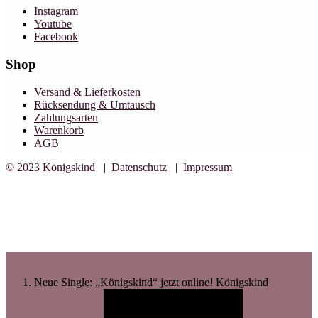
Instagram
Youtube
Facebook
Shop
Versand & Lieferkosten
Rücksendung & Umtausch
Zahlungsarten
Warenkorb
AGB
© 2023 Königskind
|
Datenschutz
|
Impressum
Design by C7 Studio
Neue Single: „Königskind“ jetzt online!
Königskind