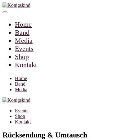
Home
Band
Media
Events
Shop
Kontakt
Home
Band
Media
Events
Shop
Kontakt
Rücksendung & Umtausch