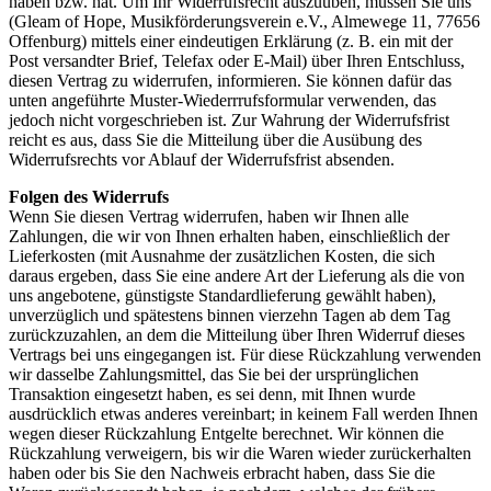
haben bzw. hat. Um Ihr Widerrufsrecht auszuüben, müssen Sie uns
(Gleam of Hope, Musikförderungsverein e.V., Almewege 11, 77656
Offenburg) mittels einer eindeutigen Erklärung (z. B. ein mit der
Post versandter Brief, Telefax oder E-Mail) über Ihren Entschluss,
diesen Vertrag zu widerrufen, informieren. Sie können dafür das
unten angeführte Muster-Wiederrrufsformular verwenden, das
jedoch nicht vorgeschrieben ist. Zur Wahrung der Widerrufsfrist
reicht es aus, dass Sie die Mitteilung über die Ausübung des
Widerrufsrechts vor Ablauf der Widerrufsfrist absenden.
Folgen des Widerrufs
Wenn Sie diesen Vertrag widerrufen, haben wir Ihnen alle
Zahlungen, die wir von Ihnen erhalten haben, einschließlich der
Lieferkosten (mit Ausnahme der zusätzlichen Kosten, die sich
daraus ergeben, dass Sie eine andere Art der Lieferung als die von
uns angebotene, günstigste Standardlieferung gewählt haben),
unverzüglich und spätestens binnen vierzehn Tagen ab dem Tag
zurückzuzahlen, an dem die Mitteilung über Ihren Widerruf dieses
Vertrags bei uns eingegangen ist. Für diese Rückzahlung verwenden
wir dasselbe Zahlungsmittel, das Sie bei der ursprünglichen
Transaktion eingesetzt haben, es sei denn, mit Ihnen wurde
ausdrücklich etwas anderes vereinbart; in keinem Fall werden Ihnen
wegen dieser Rückzahlung Entgelte berechnet. Wir können die
Rückzahlung verweigern, bis wir die Waren wieder zurückerhalten
haben oder bis Sie den Nachweis erbracht haben, dass Sie die