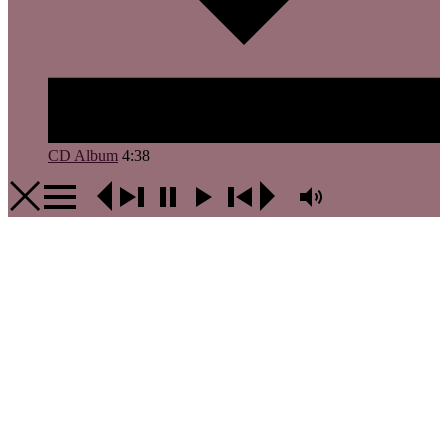
CD Album
4:38