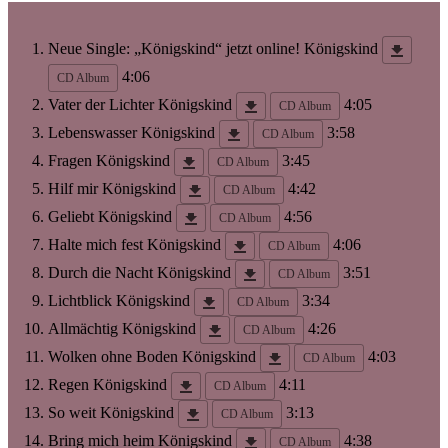
Neue Single: „Königskind“ jetzt online!
Königskind
4:06
CD Album
Vater der Lichter
Königskind
4:05
CD Album
Lebenswasser
Königskind
3:58
CD Album
Fragen
Königskind
3:45
CD Album
Hilf mir
Königskind
4:42
CD Album
Geliebt
Königskind
4:56
CD Album
Halte mich fest
Königskind
4:06
CD Album
Durch die Nacht
Königskind
3:51
CD Album
Lichtblick
Königskind
3:34
CD Album
Allmächtig
Königskind
4:26
CD Album
Wolken ohne Boden
Königskind
4:03
CD Album
Regen
Königskind
4:11
CD Album
So weit
Königskind
3:13
CD Album
Bring mich heim
Königskind
4:38
CD Album